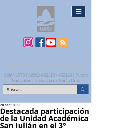
UNPA | UNIDAD ACADÉMICA SAN JULIÁN
Colón 1570 |
02962-452319
/ 452186 | Puerto
San Julián | Provincia de Santa Cruz
28 sept 2022
Destacada participación
de la Unidad Académica
San Julián en el 3°