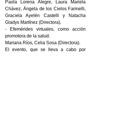
Paola Lorena Alegre, Laura Mariela 
Chávez, Ángela de los Cielos Farinelli, 
Graciela Ayelén Castelli y Natacha 
Gladys Martínez (Directora).
- Efemérides virtuales, como acción 
promotora de la salud. 
Mariana Ríos, Celia Sosa (Directora).
El evento, que se lleva a cabo por 
primera vez bajo modalidad virtual a 
raíz de la pandemia de coronavirus, se 
desarrolla en cinco jornadas de trabajo 
y actividades de socialización, reflexión 
y capacitación que tienen como 
protagonistas a estudiantes la UNPA 
que desarrollan esta función.