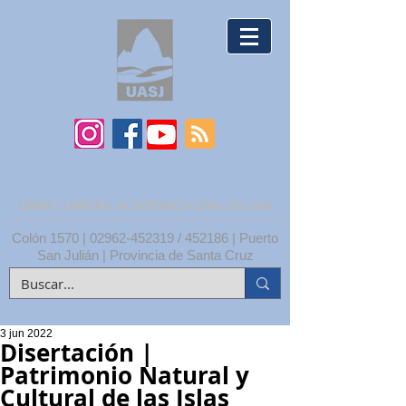
UNPA | UNIDAD ACADÉMICA SAN JULIÁN
Colón 1570 |
02962-452319
/ 452186 | Puerto
San Julián | Provincia de Santa Cruz
3 jun 2022
Disertación |
Patrimonio Natural y
Cultural de las Islas