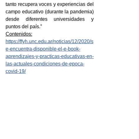
tanto recupera voces y experiencias del 
campo educativo (durante la pandemia) 
desde diferentes universidades y 
puntos del país.”
Contenidos:
https://ffyh.unc.edu.ar/noticias/12/2020/s
e-encuentra-disponible-el-e-book-
aprendizajes-y-practicas-educativas-en-
las-actuales-condiciones-de-epoca-
covid-19/
E-book: 
https://ffyh.unc.edu.ar/editorial/wp-
content/uploads/sites/5/2020/12/APRE
NDIZAJES-Y-PRACTICAS-
EDUCATIVAS-EN-LAS-ACTUALES-
CONDICIONES-DE-EPOCA-COVID-
19.pdf