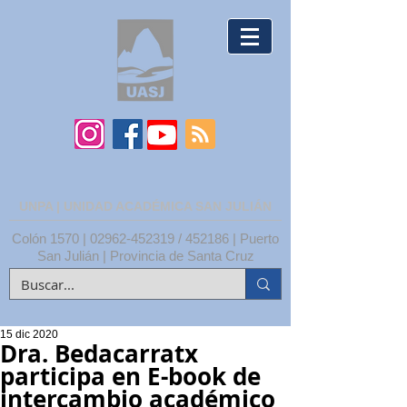
UNPA | UNIDAD ACADÉMICA SAN JULIÁN
Colón 1570 |
02962-452319
/ 452186 | Puerto
San Julián | Provincia de Santa Cruz
15 dic 2020
Dra. Bedacarratx
participa en E-book de
intercambio académico