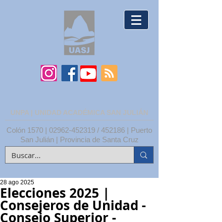
UNPA | UNIDAD ACADÉMICA SAN JULIÁN
Colón 1570 |
02962-452319
/ 452186 | Puerto
San Julián | Provincia de Santa Cruz
28 ago 2025
Elecciones 2025 |
Consejeros de Unidad -
Consejo Superior -