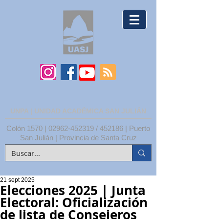
UNPA | UNIDAD ACADÉMICA SAN JULIÁN
Colón 1570 |
02962-452319
/ 452186 | Puerto
San Julián | Provincia de Santa Cruz
21 sept 2025
Elecciones 2025 | Junta
Electoral: Oficialización
de lista de Consejeros