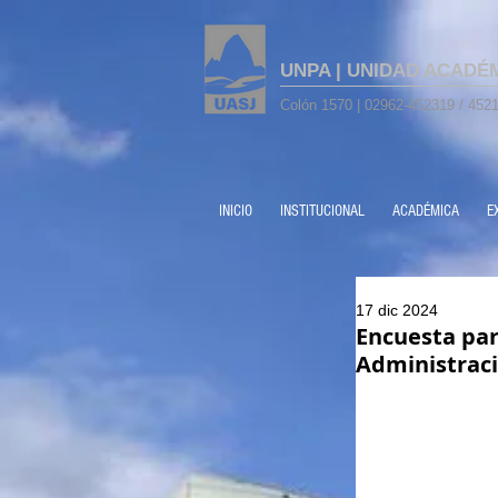
UNPA | UNIDAD ACADÉ
Colón 1570 | 02962-452319 / 4521
INICIO
INSTITUCIONAL
ACADÉMICA
E
17 dic 2024
Encuesta par
Administrac