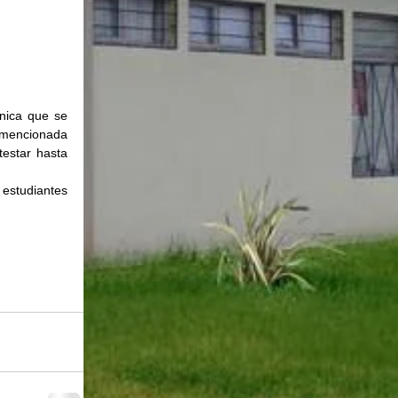
ica que se 
 mencionada 
estar hasta 
estudiantes 