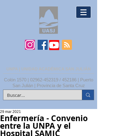
UNPA | UNIDAD ACADÉMICA SAN JULIÁN
Colón 1570 |
02962-452319
/ 452186 | Puerto
San Julián | Provincia de Santa Cruz
29 mar 2021
Enfermería - Convenio
entre la UNPA y el
Hospital SAMIC