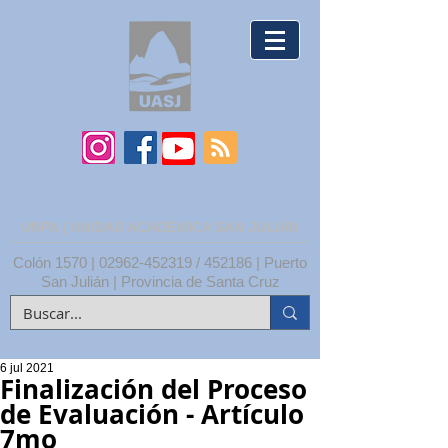
UNPA | UNIDAD ACADÉMICA SAN JULIÁN
Colón 1570 |
02962-452319
/ 452186 | Puerto
San Julián | Provincia de Santa Cruz
6 jul 2021
Finalización del Proceso
de Evaluación - Artículo
7mo