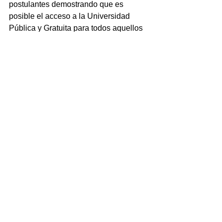
postulantes demostrando que es 
posible el acceso a la Universidad 
Pública y Gratuita para todos aquellos 
que, por distintas razones, no hayan 
terminado sus estudios secundarios.
La nueva convocatoria para inscribirse 
a la Universidad mediante Artículo 
7mo. será desde el 4 al 8 de octubre.
Comentarios
Escribir un comentario...