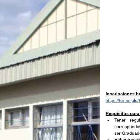
Inscripciones ha
https://forms.g
Requisitos para 
Tener regu
correspondie
ser Graduado
Haber transi