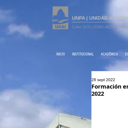
UNPA | UNIDAD ACADÉ
Colón 1570 | 02962-452319 / 4521
INICIO
INSTITUCIONAL
ACADÉMICA
E
28 sept 2022
Formación en
2022