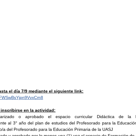
sta el día 7/9 mediante el siguiente link:
le/FWSwBsYjpn9VvxCm8
inscribirse en la actividad:
larizado o aprobado el espacio curricular Didáctica de la M
nte al 3° año del plan de estudios del Profesorado para la Educación
/a del Profesorado para la Educación Primaria de la UASJ
tado y aprobado por lo menos una (1) vez el espacio de Formación de 