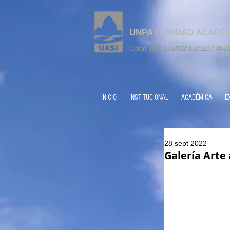
UNPA | UNIDAD ACADÉ
Colón 1570 | 02962-452319 / 4521
INICIO
INSTITUCIONAL
ACADÉMICA
E
28 sept 2022
Galería Arte