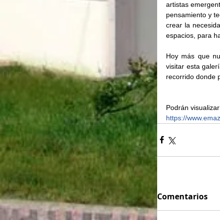
artistas emergent
pensamiento y teo
crear la necesid
espacios, para hab
Hoy más que nun
visitar esta gale
recorrido donde 
Podrán visualizar
https://www.em
Comentarios