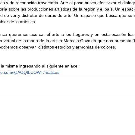
es y de reconocida trayectoria. Arte al paso busca efectivizar el dialogo
ría sobre las producciones artísticas de la región y el país. Un espaci
ad de ver y disfrutar de obras de arte. Un espacio que busca que se 
lar de lo artístico.
ca queremos acercar el arte a los hogares y en esta ocasión los i
ría virtual de la mano de la artista Marcela Gavaldá que nos presenta “
podremos observar  distintos estudios y armonías de colores.
 la misma ingresando al siguiente enlace: 
aze.com/@AOQILCOWT/matices