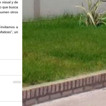
 visual y de 
o que busca 
sumen otros 
nvitamos a 
Matices”, un 