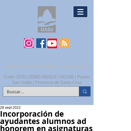
UNPA | UNIDAD ACADÉMICA SAN JULIÁN
Colón 1570 |
02962-452319
/ 452186 | Puerto
San Julián | Provincia de Santa Cruz
28 sept 2022
Incorporación de
ayudantes alumnos ad
honorem en asignaturas