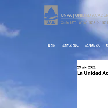
UNPA | UNIDAD ACADÉ
Colón 1570 | 02962-452319 / 4521
INICIO
INSTITUCIONAL
ACADÉMICA
E
29 abr 2021
La Unidad Ac