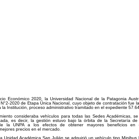
icio Económico 2020, la Universidad Nacional de la Patagonia Austral
N°2-2020 de Etapa Única Nacional, cuyo objeto de contratación fue la 
 la Institución, proceso administrativo tramitado en el expediente 57.
miento consideraba vehículos para todas las Sedes Académicas, se 
ada, es decir, la gestión estuvo bajo la órbita de la Secretaría de
 de la UNPA a los efectos de obtener mayores beneficios en d
 mejores precios en el mercado.
la Unidad Académica San Julián se adquirió un vehículo tipo Minib