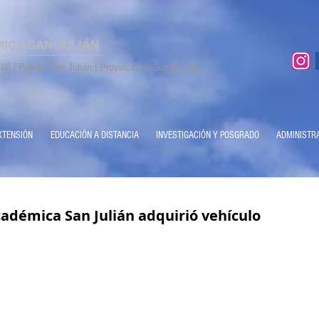
MICA SAN JULIÁN
86 | Puerto San Julián | Provincia de Santa Cruz
XTENSIÓN
EDUCACIÓN A DISTANCIA
INVESTIGACIÓN Y POSGRADO
ADMINISTR
adémica San Julián adquirió vehículo