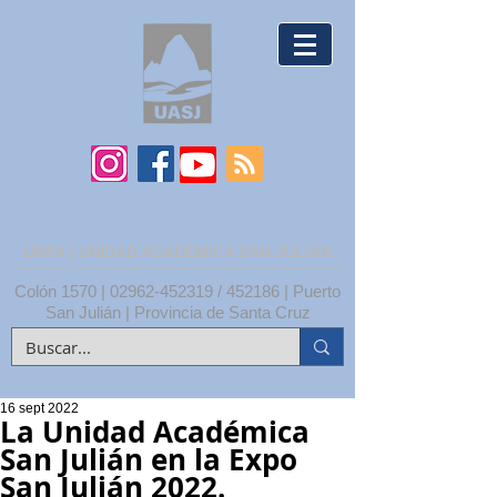
UNPA | UNIDAD ACADÉMICA SAN JULIÁN
Colón 1570 |
02962-452319
/ 452186 | Puerto
San Julián | Provincia de Santa Cruz
16 sept 2022
La Unidad Académica
San Julián en la Expo
San Julián 2022.