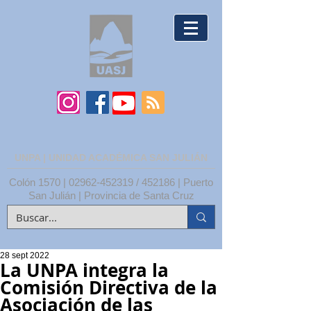
UNPA | UNIDAD ACADÉMICA SAN JULIÁN
Colón 1570 |
02962-452319
/ 452186 | Puerto
San Julián | Provincia de Santa Cruz
28 sept 2022
La UNPA integra la
Comisión Directiva de la
Asociación de las