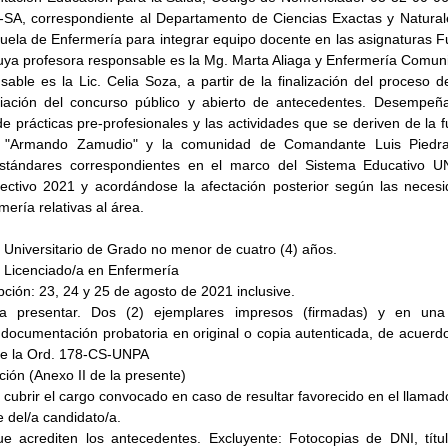
A, correspondiente al Departamento de Ciencias Exactas y Naturale
cuela de Enfermería para integrar equipo docente en las asignaturas 
ya profesora responsable es la Mg. Marta Aliaga y Enfermería Comunita
able es la Lic. Celia Soza, a partir de la finalización del proceso de
ciación del concurso público y abierto de antecedentes. Desempeña
 prácticas pre-profesionales y las actividades que se deriven de la fu
tal "Armando Zamudio" y la comunidad de Comandante Luis Piedr
stándares correspondientes en el marco del Sistema Educativo UN
 lectivo 2021 y acordándose la afectación posterior según las necesi
ería relativas al área.
o Universitario de Grado no menor de cuatro (4) años.
l: Licenciado/a en Enfermería
pción: 23, 24 y 25 de agosto de 2021 inclusive. 
 presentar. Dos (2) ejemplares impresos (firmadas) y en una (1
ocumentación probatoria en original o copia autenticada, de acuerdo 
3 de la Ord. 178-CS-UNPA
pción (Anexo II de la presente)
cubrir el cargo convocado en caso de resultar favorecido en el llamad
e del/a candidato/a.
e acrediten los antecedentes. Excluyente: Fotocopias de DNI, títu