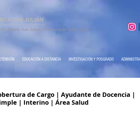
MICA SAN JULIÁN
86 | Puerto San Julián | Provincia de Santa Cruz
XTENSIÓN
EDUCACIÓN A DISTANCIA
INVESTIGACIÓN Y POSGRADO
ADMINISTR
bertura de Cargo | ​Ayudante de Docencia |
imple | Interino | Área Salud