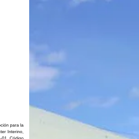
ión para la 
r Interino, 
-01, Código 