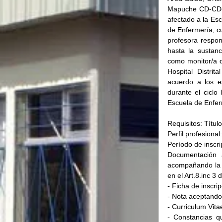
Mapuche CD-CD-S
afectado a la Es
de Enfermería, cu
profesora respons
hasta la sustan
como monitor/a de
Hospital Distri
acuerdo a los e
durante el ciclo
Escuela de Enferm
Requisitos: Títul
Perfil profesiona
Período de inscri
Documentación a
acompañando la d
en el Art.8.inc 
- Ficha de inscri
- Nota aceptando 
- Curriculum Vita
- Constancias qu