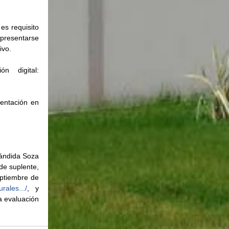
s requisito 
presentarse 
ivo.
Dirección electrónica para consultas y de recepción de la documentación digital: 
entación en 
ándida Soza 
de suplente, 
ptiembre de 
rales.../
, y 
a evaluación 