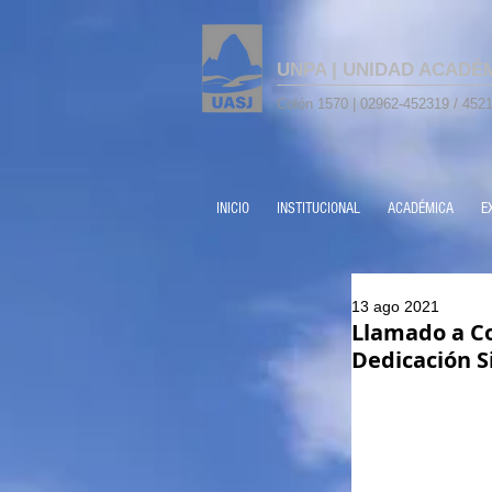
UNPA | UNIDAD ACADÉ
Colón 1570 | 02962-452319 / 4521
INICIO
INSTITUCIONAL
ACADÉMICA
E
13 ago 2021
Llamado a Co
Dedicación S