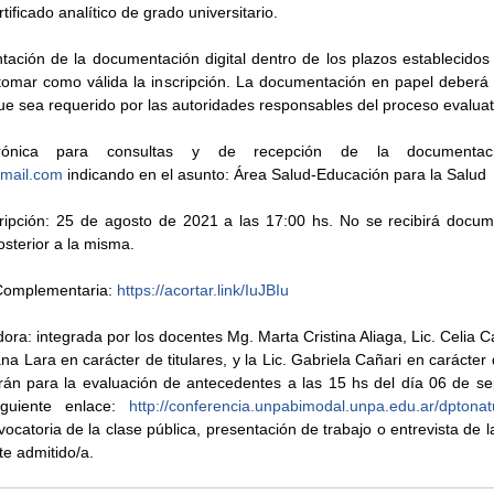
rtificado analítico de grado universitario.
ación de la documentación digital dentro de los plazos establecidos e
tomar como válida la inscripción. La documentación en papel deberá 
e sea requerido por las autoridades responsables del proceso evaluat
mail.com
 indicando en el asunto: Área Salud-Educación para la Salud
cripción: 25 de agosto de 2021 a las 17:00 hs. No se recibirá docum
osterior a la misma. 
omplementaria: 
https://acortar.link/IuJBIu
ra: integrada por los docentes Mg. Marta Cristina Aliaga, Lic. Celia C
na Lara en carácter de titulares, y la Lic. Gabriela Cañari en carácter 
rán para la evaluación de antecedentes a las 15 hs del día 06 de se
guiente enlace: 
http://conferencia.unpabimodal.unpa.edu.ar/dptonatu
ocatoria de la clase pública, presentación de trabajo o entrevista de l
te admitido/a.