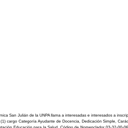
ca San Julián de la UNPA llama a interesadas e interesados a inscripc
(1) cargo Categoría Ayudante de Docencia, Dedicación Simple, Carácte
ntación Educación para la Salud, Código de Nomenclador 03-32-00-06