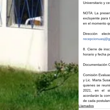
Universitario y ce
NOTA: La present
excluyente para 
en el momento qu
recepcionuasj@g
8. Cierre de ins
horario y fecha p
Documentación C
Comisión Evaluado
y Lic. Marta Susa
quienes se reuni
2021, en el si
acordarán la conv
de cada postulan
Llamados