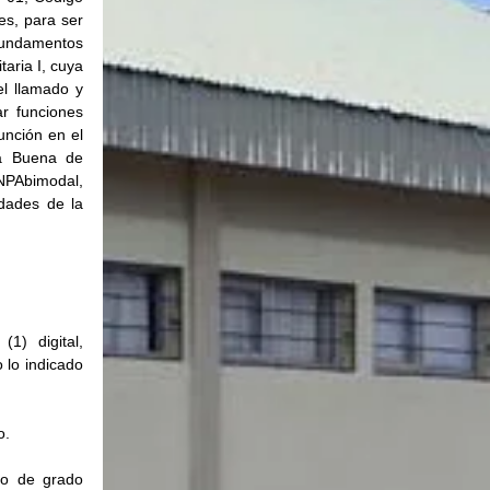
s, para ser 
Fundamentos 
ria I, cuya 
l llamado y 
r funciones 
nción en el 
a Buena de 
PAbimodal, 
dades de la 
) digital, 
lo indicado 
o.
lo de grado 