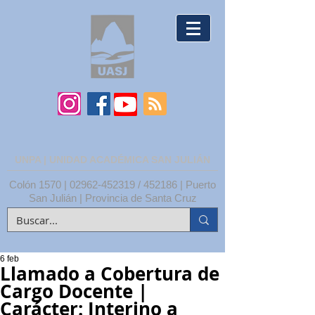
UNPA | UNIDAD ACADÉMICA SAN JULIÁN
Colón 1570 |
02962-452319
/ 452186 | Puerto
San Julián | Provincia de Santa Cruz
6 feb
Llamado a Cobertura de
Cargo Docente |
Carácter: Interino a