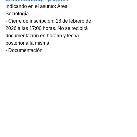
indicando en el asunto: Área 
Sociología.
- Cierre de inscripción: 13 de febrero de 
2026 a las 17:00 horas. No se recibirá 
documentación en horario y fecha 
posterior a la misma.
- Documentación 
Complementaria: 
https://www.unpa.edu.
ar/cargo/presupuesto-uuaa-uasj-
asistente-de-docencia-simple-del-area-
de-sociologia?
fbclid=IwY2xjawPy63JleHRuA2FlbQIx
MABicmlkETFwYzA1bFRTUHpiaHFp
Wk92c3J0YwZhcHBfaWQQMjIyMDM5
MTc4ODIwMDg5MgABHuSNQazS-
oHOfIu6j-
jOZnJejON2AEoB_F_0QdbJN_Ko332ij
PiOo69CIfx0_aem_U0sDuiSpWEvZHX