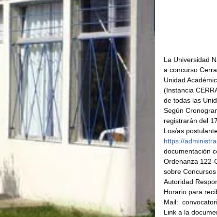
La Universidad N
a concurso Cerra
Unidad Académic
(Instancia CERR
de todas las Unid
Según Cronogram
registrarán del 1
Los/as postulante
https://administ
documentación cer
Ordenanza 122-CS
sobre Concursos 
Autoridad Respon
Horario para reci
Mail:  convocato
Link a la docume