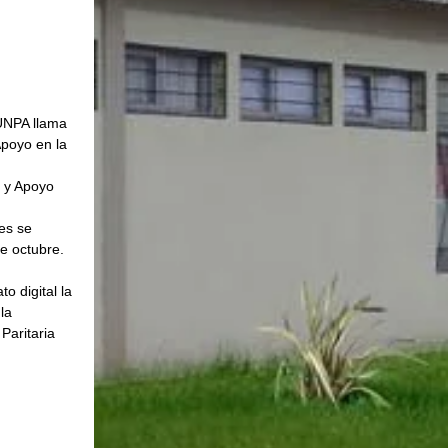
UNPA llama 
poyo en la 
 y Apoyo 
es se 
de octubre.
o digital la 
la 
aritaria 