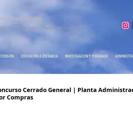
MICA SAN JULIÁN
86 | Puerto San Julián | Provincia de Santa Cruz
XTENSIÓN
EDUCACIÓN A DISTANCIA
INVESTIGACIÓN Y POSGRADO
ADMINISTR
ncurso Cerrado General | Planta Administrac
tor Compras