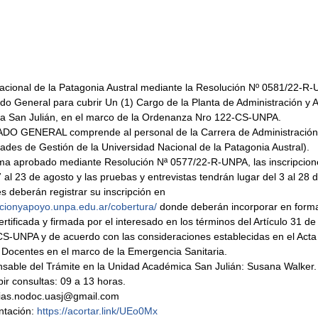
acional de la Patagonia Austral mediante la Resolución Nº 0581/22-R-
do General para cubrir Un (1) Cargo de la Planta de Administración y A
a San Julián, en el marco de la Ordenanza Nro 122-CS-UNPA. 
ADO GENERAL comprende al personal de la Carrera de Administración
ades de Gestión de la Universidad Nacional de la Patagonia Austral).
a aprobado mediante Resolución Nª 0577/22-R-UNPA, las inscripcion
7 al 23 de agosto y las pruebas y entrevistas tendrán lugar del 3 al 28 
s deberán registrar su inscripción en 
racionyapoyo.unpa.edu.ar/cobertura/
 donde deberán incorporar en format
tificada y firmada por el interesado en los términos del Artículo 31 de 
-UNPA y de acuerdo con las consideraciones establecidas en el Acta P
Docentes en el marco de la Emergencia Sanitaria.
sable del Trámite en la Unidad Académica San Julián: Susana Walker.
bir consultas: 09 a 13 horas.
rias.nodoc.uasj@gmail.com 
ntación: 
https://acortar.link/UEo0Mx