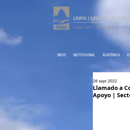
UNPA | UNIDAD ACADÉ
Colón 1570 | 02962-452319 / 4521
INICIO
INSTITUCIONAL
ACADÉMICA
E
28 sept 2022
Llamado a Co
Apoyo | Sec