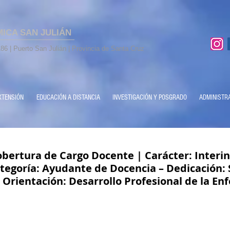
MICA SAN JULIÁN
86 | Puerto San Julián | Provincia de Santa Cruz
XTENSIÓN
EDUCACIÓN A DISTANCIA
INVESTIGACIÓN Y POSGRADO
ADMINISTR
bertura de Cargo Docente | Carácter: Interin
tegoría: Ayudante de Docencia – Dedicación: 
 Orientación: Desarrollo Profesional de la En