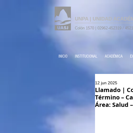
UNPA | UNIDAD ACADÉ
Colón 1570 | 02962-452319 / 4521
INICIO
INSTITUCIONAL
ACADÉMICA
E
12 jun 2025
Llamado | Co
Término – Ca
Área: Salud –