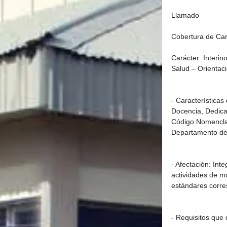
Llamado
Cobertura de Ca
Carácter: Interi
Salud – Orientaci
- Características
Docencia, Dedicac
Código Nomencla
Departamento de 
- Afectación: Int
actividades de mo
estándares corre
- Requisitos que 