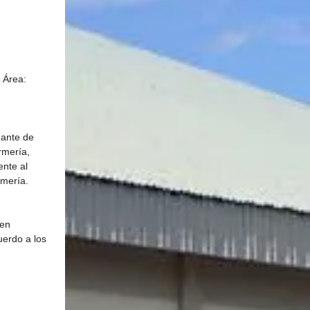
 Área: 
dante de 
rmería, 
nte al 
rmería.
en 
uerdo a los 