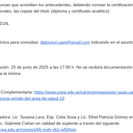
ncias que acrediten los antecedentes, debiendo constar la certificació
ales, las copias del título (diploma y certificado analítico)
 CUIL
rónica para consultas: 
dptoceyn.uasj@gmail.com
 indicando en el asunto
ipción: 25 de junio de 2025 a las 17:00 h. No se recibirá documentación
 a la misma.
 Complementaria: 
https://www.unpa.edu.ar/cargo/presupuesto-uuaa-ua
ncia-simple-del-area-de-salud-10
dora: Lic. Susana Lara, Esp. Celia Sosa y Lic. Ethel Patricia Gómez en
Lic. Gabriela Cañari en calidad de suplente a través del siguiente 
.unpa.edu.ar/rooms/q56-mgh-y61-w50/join