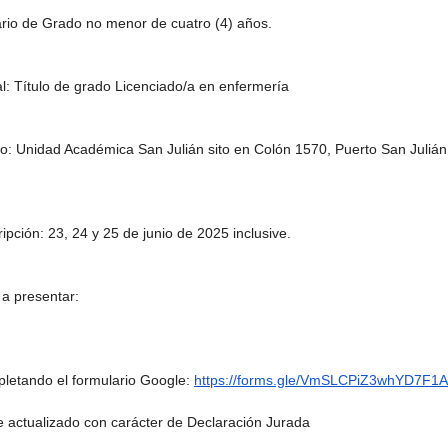
tario de Grado no menor de cuatro (4) años.
nal: Título de grado Licenciado/a en enfermería
o: Unidad Académica San Julián sito en Colón 1570, Puerto San Julián,
ripción: 23, 24 y 25 de junio de 2025 inclusive.
a presentar:
pletando el formulario Google: 
https://forms.gle/VmSLCPiZ3whYD7F1A
e actualizado con carácter de Declaración Jurada