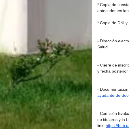
* Copia de consta
antecedentes labor
* Copia de DNI y
- Dirección elect
Salud.
- Cierre de inscr
y fecha posterior
- Documentación
ayudante-de-doce
- Comisión Evalua
de titulares y la 
link: 
https://bbb