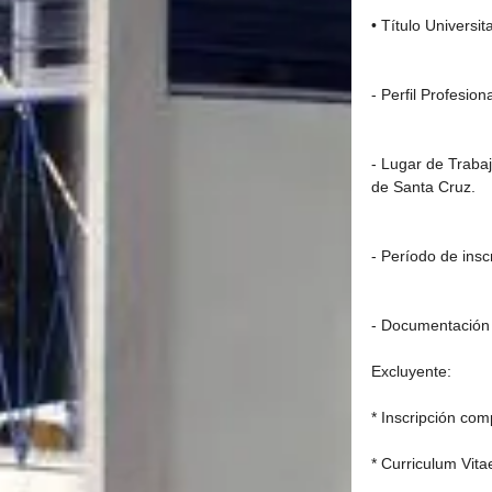
• Título Universi
- Perfil Profesio
- Lugar de Trabaj
de Santa Cruz.
- Período de insc
- Documentación 
Excluyente:
* Inscripción com
* Curriculum Vita