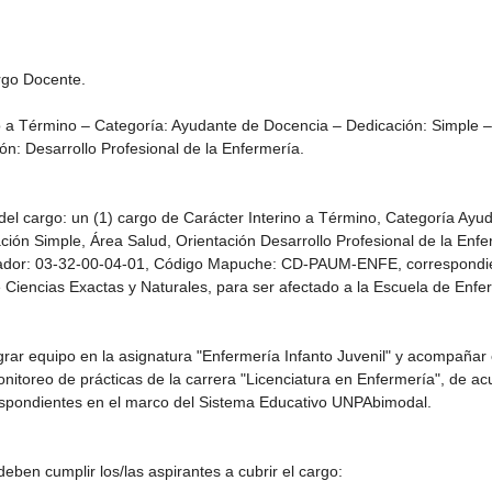
rgo Docente.
no a Término – Categoría: Ayudante de Docencia – Dedicación: Simple –
ón: Desarrollo Profesional de la Enfermería.
 del cargo: un (1) cargo de Carácter Interino a Término, Categoría Ayu
ión Simple, Área Salud, Orientación Desarrollo Profesional de la Enfe
dor: 03-32-00-04-01, Código Mapuche: CD-PAUM-ENFE, correspondie
Ciencias Exactas y Naturales, para ser afectado a la Escuela de Enfe
egrar equipo en la asignatura "Enfermería Infanto Juvenil" y acompañar 
nitoreo de prácticas de la carrera "Licenciatura en Enfermería", de ac
spondientes en el marco del Sistema Educativo UNPAbimodal.
deben cumplir los/las aspirantes a cubrir el cargo: