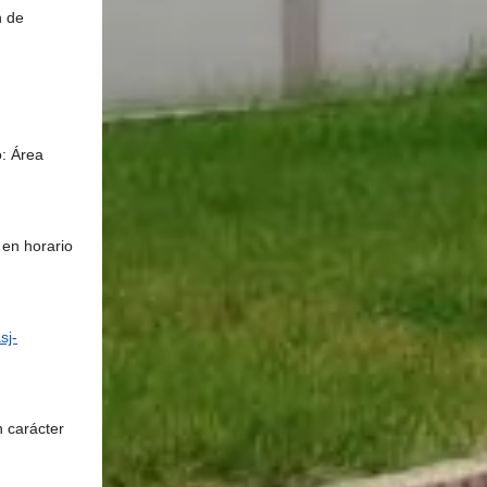
n de 
: Área 
 en horario 
sj-
 carácter 