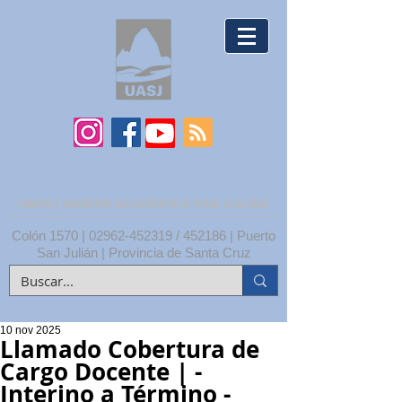
UNPA | UNIDAD ACADÉMICA SAN JULIÁN
Colón 1570 |
02962-452319
/ 452186 | Puerto
San Julián | Provincia de Santa Cruz
10 nov 2025
Llamado Cobertura de
Cargo Docente | -
Interino a Término -