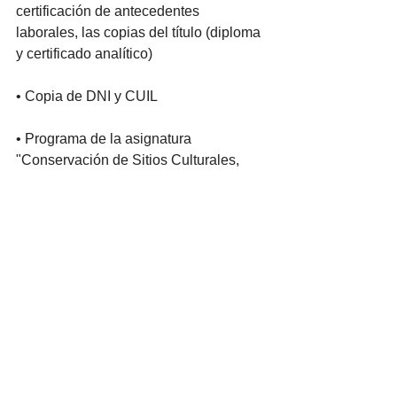
certificación de antecedentes 
laborales, las copias del título (diploma 
y certificado analítico)
• Copia de DNI y CUIL
• Programa de la asignatura 
"Conservación de Sitios Culturales, 
Arqueológicos y Paleontológicos"
- Documentación Complementaria: 
https://www.unpa.edu.ar/cargo/presupu
esto-uuaa-uasj-profesor-asociado-
simple-del-area-de-patrimonio-cultural
- Dirección electrónica para consultas: 
raqueba@gmail.com
 indicando en el 