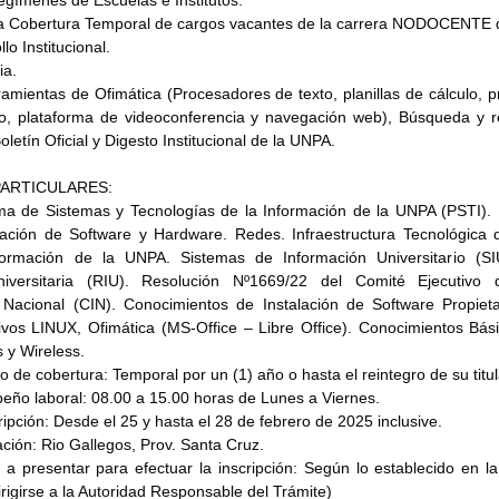
la Cobertura Temporal de cargos vacantes de la carrera NODOCENTE 
lo Institucional.
ia.
mientas de Ofimática (Procesadores de texto, planillas de cálculo, pr
co, plataforma de videoconferencia y navegación web), Búsqueda y r
oletín Oficial y Digesto Institucional de la UNPA.
ARTICULARES:
a de Sistemas y Tecnologías de la Información de la UNPA (PSTI). Po
ación de Software y Hardware. Redes. Infraestructura Tecnológica 
ormación de la UNPA. Sistemas de Información Universitario (SI
niversitaria (RIU). Resolución Nº1669/22 del Comité Ejecutivo 
io Nacional (CIN). Conocimientos de Instalación de Software Propietar
vos LINUX, Ofimática (MS-Office – Libre Office). Conocimientos Bási
 y Wireless.
 de cobertura: Temporal por un (1) año o hasta el reintegro de su titul
eño laboral: 08.00 a 15.00 horas de Lunes a Viernes.
ripción: Desde el 25 y hasta el 28 de febrero de 2025 inclusive.
ción: Rio Gallegos, Prov. Santa Cruz.
a presentar para efectuar la inscripción: Según lo establecido en l
igirse a la Autoridad Responsable del Trámite)