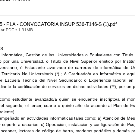
5 - PLA - CONVOCATORIA INSUP 536-T146-S (1)
.pdf
ar PDF • 1.31MB
OS
informática, Gestión de las Universidades o Equivalente con Título
 por una Universidad, o Título de Nivel Superior emitido por Institut
versitario; ó Estudiante avanzado de carreras de informática de Un
l Tercicario No Universitario (*) ; ó Graduado/a en informática o equi
or Escuela Técnica del Nivel Secundario; ó Experiencia laboral en i
nte la certificación de servicios en dichas actividades (**), por un p
.
 como estudiante avanzado/a quien se encuentre inscripto/a al mom
 el segundo, el tercer, cuarto o quinto año de acuerdo al Plan de Est
ndiente).
empeñado en actividades informáticas tales como: a) Atención de Mes
 soporte a usuarios. c) Operación, instalación y configuración de Pcs,
 scanner, lectores de código de barra, modems portátiles y demás peri