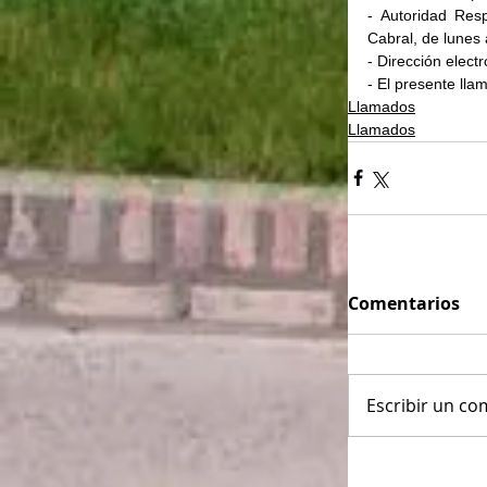
- Autoridad Res
Cabral, de lunes 
- Dirección elect
- El presente l
Llamados
Llamados
Comentarios
Escribir un com