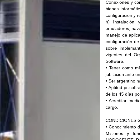
Conexiones y con
bienes informátic
configuración y r
h) Instalación 
emuladores, naveg
manejo de aplicac
configuración de 
sobre implemant
vigentes del Or
Software.
• Tener como mín
jubilación ante u
• Ser argentino n
• Aptitud psicofí
de los 45 días po
• Acreditar medi
cargo.
CONDICIONES 
• Conocimiento de
Misiones y fun
NODOCENTE, Regí