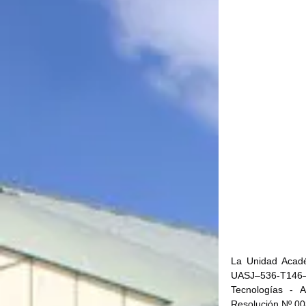
La Unidad Acadé
UASJ–536-T146–
Tecnologías - 
Resolución Nº 0