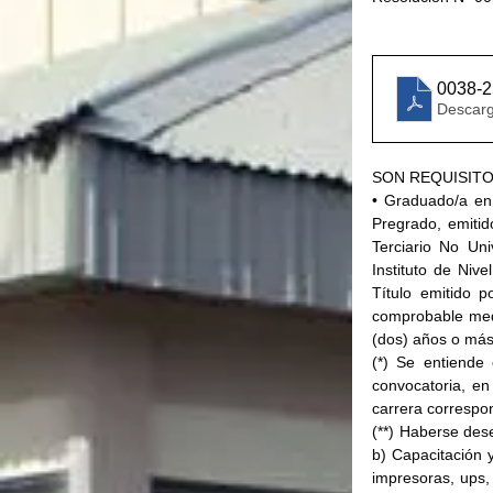
0038-2
Descarg
SON REQUISIT
• Graduado/a en 
Pregrado, emitido
Terciario No Uni
Instituto de Nive
Título emitido p
comprobable media
(dos) años o más
(*) Se entiende
convocatoria, en
carrera correspo
(**) Haberse des
b) Capacitación y
impresoras, ups,