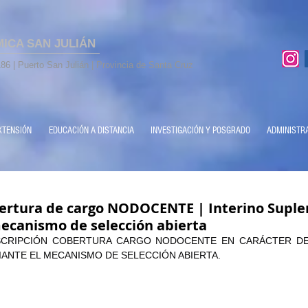
MICA SAN JULIÁN
86 | Puerto San Julián | Provincia de Santa Cruz
XTENSIÓN
EDUCACIÓN A DISTANCIA
INVESTIGACIÓN Y POSGRADO
ADMINISTR
rtura de cargo NODOCENTE | Interino Suplen
ecanismo de selección abierta
SCRIPCIÓN COBERTURA CARGO NODOCENTE EN CARÁCTER DE 
ANTE EL MECANISMO DE SELECCIÓN ABIERTA.