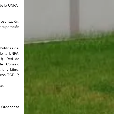
de la UNPA.
esentación, 
ecuperación 
líticas del 
de la UNPA. 
U). Red de 
de Consejo 
io y Libre, 
cos TCP-IP, 
ar.
a Ordenanza 