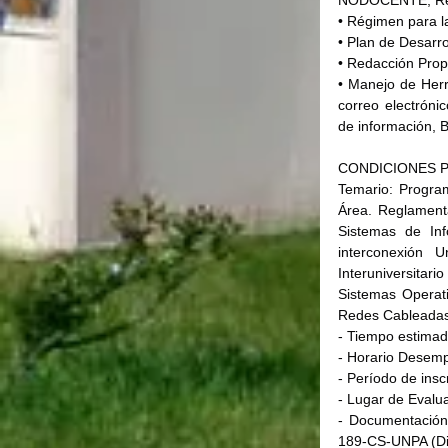
• Régimen para 
• Plan de Desarrol
• Redacción Prop
• Manejo de Herra
correo electróni
de información, B
CONDICIONES P
Temario: Program
Área. Reglament
Sistemas de Inf
interconexión U
Interuniversitar
Sistemas Operati
Redes Cableadas
- Tiempo estimado
- Horario Desemp
- Período de insc
- Lugar de Evalua
- Documentación 
189-CS-UNPA (Dir