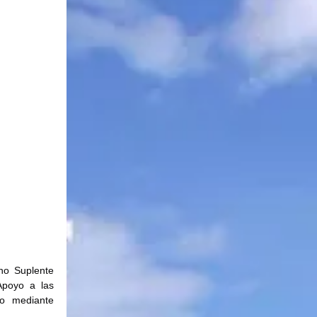
no Suplente 
poyo a las 
o mediante 