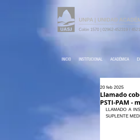
UNPA | UNIDAD ACADÉ
Colón 1570 | 02962-452319 / 4521
INICIO
INSTITUCIONAL
ACADÉMICA
E
20 feb 2025
Llamado cobe
PSTI-PAM - m
LLAMADO A IN
SUPLENTE MEDI