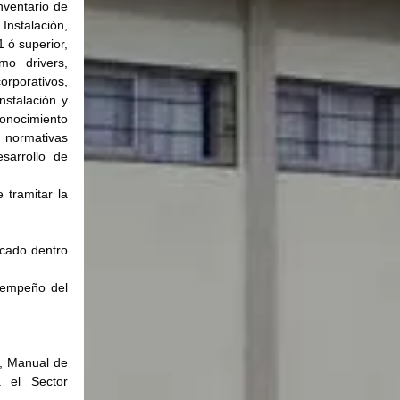
ventario de 
nstalación, 
ó superior, 
o drivers, 
rporativos, 
stalación y 
onocimiento 
normativas 
arrollo de 
tramitar la 
icado dentro 
sempeño del 
, Manual de 
 el Sector 