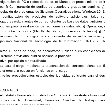
figuración de PC a redes de datos. e) Manejo de procedimiento de in
os. f) Configuración de perfiles de usuarios y grupos en dominio. g) I
esolución de problemas de Sistemas Operativos cliente Windows 10, 11 
y configuración de productos de software adicionales, tales com
adores web, clientes de correo, clientes de base de datos, antivirus co
iones para la realización de reuniones virtuales, etc. i) Operación, in
productos de oficina (Planilla de cálculo, procesador de textos). j) C
aciones de Firma digital y conocimiento de aspectos técnicos y 
ganismo Nacional de Tecnología de la Información (ONTI). k) Des
imo 18 años de edad, no encontrarse jubilado o en condiciones de 
n sistema previsional público nacional o provincial.
ativo, por opción o naturalizado.
sica para el cargo, mediante la presentación del correspondiente certif
steriores a la puesta en funciones en el cargo.
ante los procedimientos establecidos idoneidad suficiente para el de
GENERALES
l Estatuto Universitario, Estructura Orgánica Administrativa Funcional
ciones de la Universidad, Convenio Colectivo de Trabajo para
menes de Escuelas e Institutos.