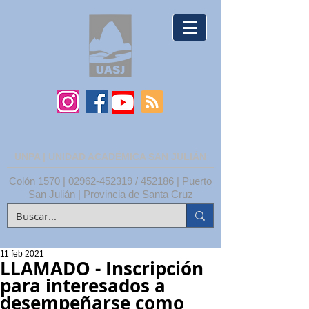
UNPA | UNIDAD ACADÉMICA SAN JULIÁN
Colón 1570 |
02962-452319
/ 452186 | Puerto
San Julián | Provincia de Santa Cruz
11 feb 2021
LLAMADO - Inscripción
para interesados a
desempeñarse como