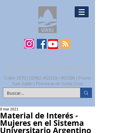
UNPA | UNIDAD ACADÉMICA SAN JULIÁN
Colón 1570 |
02962-452319
/ 452186 | Puerto
San Julián | Provincia de Santa Cruz
9 mar 2021
Material de Interés -
Mujeres en el Sistema
Universitario Argentino