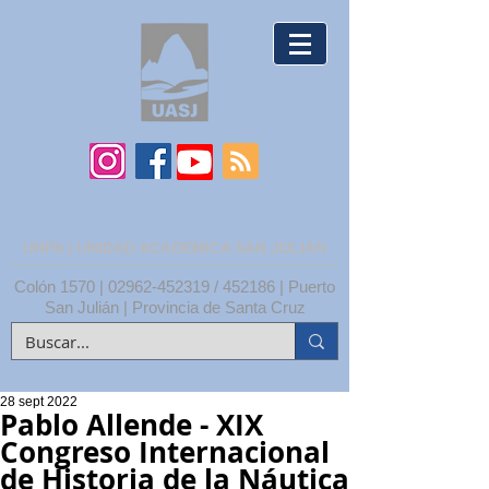
UNPA | UNIDAD ACADÉMICA SAN JULIÁN
Colón 1570 |
02962-452319
/ 452186 | Puerto
San Julián | Provincia de Santa Cruz
28 sept 2022
Pablo Allende - XIX
Congreso Internacional
de Historia de la Náutica