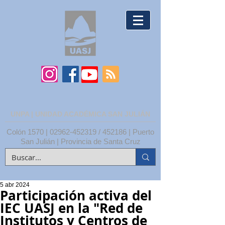
UNPA | UNIDAD ACADÉMICA SAN JULIÁN
Colón 1570 |
02962-452319
/ 452186 | Puerto
San Julián | Provincia de Santa Cruz
5 abr 2024
Participación activa del
IEC UASJ en la "Red de
Institutos y Centros de