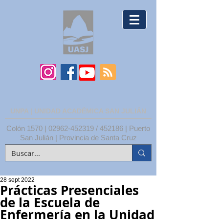
UNPA | UNIDAD ACADÉMICA SAN JULIÁN
Colón 1570 |
02962-452319
/ 452186 | Puerto
San Julián | Provincia de Santa Cruz
28 sept 2022
Prácticas Presenciales
de la Escuela de
Enfermería en la Unidad