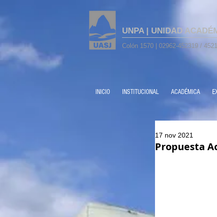
UNPA | UNIDAD ACADÉ
Colón 1570 | 02962-452319 / 4521
INICIO
INSTITUCIONAL
ACADÉMICA
E
17 nov 2021
Propuesta A