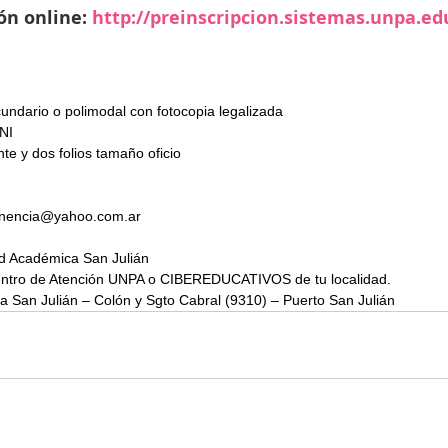
ón online: 
http://preinscripcion.sistemas.unpa.ed
ecundario o polimodal con fotocopia legalizada
DNI
nte y dos folios tamaño oficio
anencia@yahoo.com.ar
d Académica San Julián
entro de Atención UNPA o CIBEREDUCATIVOS de tu localidad.
 San Julián – Colón y Sgto Cabral (9310) – Puerto San Julián