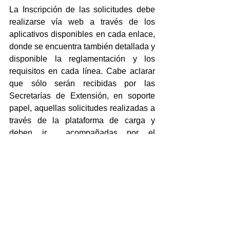
La Inscripción de las solicitudes debe 
realizarse vía web a través de los 
aplicativos disponibles en cada enlace, 
donde se encuentra también detallada y 
disponible la reglamentación y los 
requisitos en cada línea. Cabe aclarar 
que sólo serán recibidas por las 
Secretarías de Extensión, en soporte 
papel, aquellas solicitudes realizadas a 
través de la plataforma de carga y 
deben ir  acompañadas por el 
Currículum Vitae del Director/a.
En todos los casos la evaluación se 
realizará el 14 marzo de 2022 y se 
regirá por la Ordenanza 175, ya que la 
convocatoria se realizo en el 2021, con 
la vigencia de dicho instrumento legal.