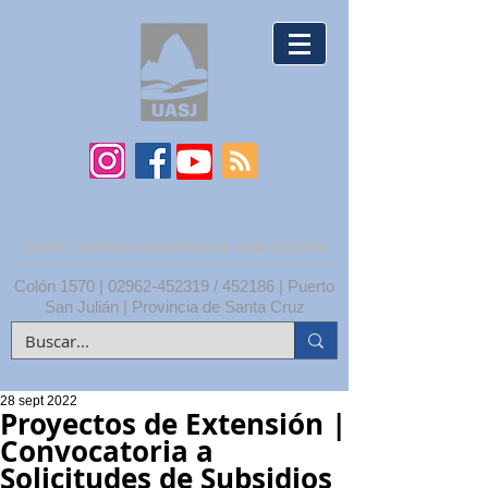
UNPA | UNIDAD ACADÉMICA SAN JULIÁN
Colón 1570 |
02962-452319
/ 452186 | Puerto
San Julián | Provincia de Santa Cruz
28 sept 2022
Proyectos de Extensión |
Convocatoria a
Solicitudes de Subsidios