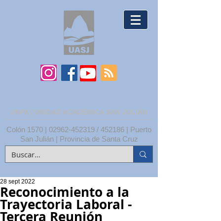
UNPA | UNIDAD ACADÉMICA SAN JULIÁN
Colón 1570 |
02962-452319
/ 452186 | Puerto
San Julián | Provincia de Santa Cruz
28 sept 2022
Reconocimiento a la
Trayectoria Laboral -
Tercera Reunión