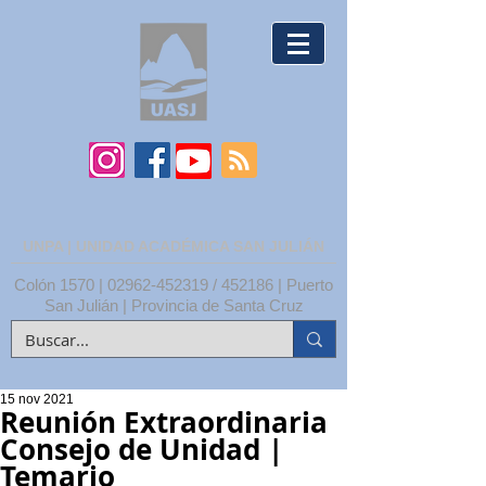
UNPA | UNIDAD ACADÉMICA SAN JULIÁN
Colón 1570 |
02962-452319
/ 452186 | Puerto
San Julián | Provincia de Santa Cruz
15 nov 2021
Reunión Extraordinaria
Consejo de Unidad |
Temario