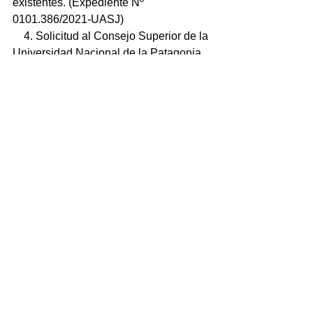
existentes. (Expediente Nº 
0101.386/2021-UASJ) 
    4. Solicitud al Consejo Superior de la 
Universidad Nacional de la Patagonia 
Austral para que instrumente la 
Convocatoria a Elecciones en los 
Institutos UASJ con vacancias 
existentes. (Expediente Nº 
0101.384/2021-UASJ)
Comentarios