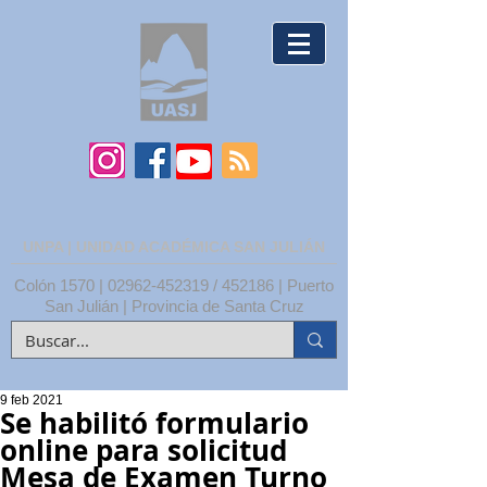
UNPA | UNIDAD ACADÉMICA SAN JULIÁN
Colón 1570 |
02962-452319
/ 452186 | Puerto
San Julián | Provincia de Santa Cruz
9 feb 2021
Se habilitó formulario
online para solicitud
Mesa de Examen Turno