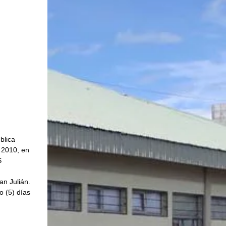
blica 
2010, en 
S 
an Julián.
 (5) días 