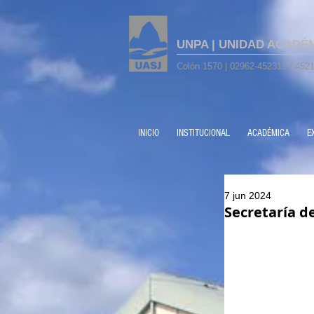
UNPA | UNIDAD ACADÉ
Colón 1570 | 02962-452319 / 4521
INICIO
INSTITUCIONAL
ACADÉMICA
E
7 jun 2024
Secretaría d