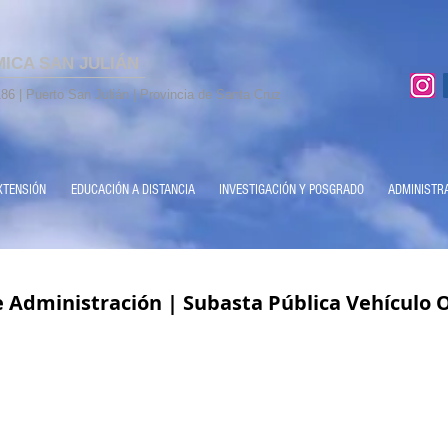
MICA SAN JULIÁN
86 | Puerto San Julián | Provincia de Santa Cruz
XTENSIÓN
EDUCACIÓN A DISTANCIA
INVESTIGACIÓN Y POSGRADO
ADMINISTR
e Administración | Subasta Pública Vehículo O