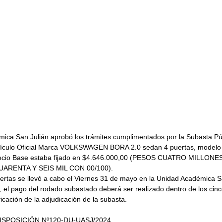
ica San Julián aprobó los trámites cumplimentados por la Subasta Pú
hículo Oficial Marca VOLKSWAGEN BORA 2.0 sedan 4 puertas, modelo 
Precio Base estaba fijado en $4.646.000,00 (PESOS CUATRO MILLONE
ARENTA Y SEIS MIL CON 00/100).
fertas se llevó a cabo el Viernes 31 de mayo en la Unidad Académica S
el pago del rodado subastado deberá ser realizado dentro de los cinco
ficación de la adjudicación de la subasta.
SPOSICIÓN Nº120-DU-UASJ/2024.