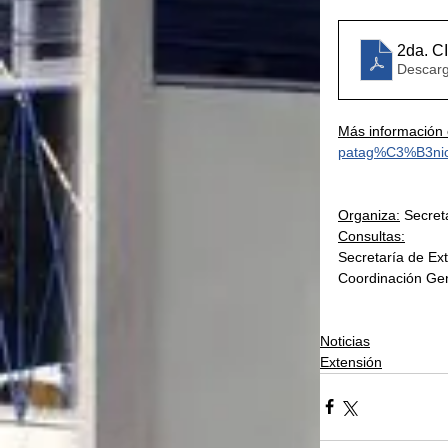
2da. C
Descarg
Más información 
patag%C3%B3nica
Organiza:
Secret
Consultas:
Secretaría de Ex
Coordinación Gen
Noticias
Extensión