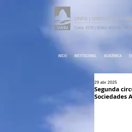
UNPA | UNIDAD ACADÉ
Colón 1570 | 02962-452319 / 4521
INICIO
INSTITUCIONAL
ACADÉMICA
E
29 abr 2025
Segunda circ
Sociedades 