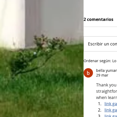
2 comentarios
Escribir un com
Ordenar según:
Lo
bella yuniar
29 mar
Thank you f
straightfor
when learn
link g
link g
link g