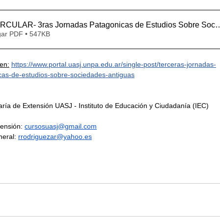
IRCULAR- 3ras Jornadas Patagonicas de Estudios Sobre Socie
ar PDF • 547KB
en:
https://www.portal.uasj.unpa.edu.ar/single-post/terceras-jornadas-
s-de-estudios-sobre-sociedades-antiguas
aría de Extensión UASJ - Instituto de Educación y Ciudadanía (IEC)
tensión:
cursosuasj@gmail.com
eral: 
rrodriguezar@yahoo.es