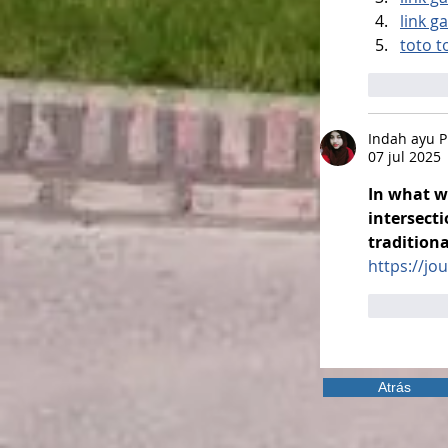
link g
toto t
Me gus
Indah ayu 
07 jul 2025
In what w
intersect
tradition
https://jo
Me gus
Atrás