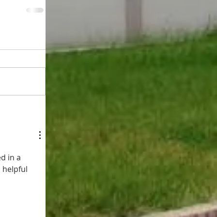
d in a 
 helpful 