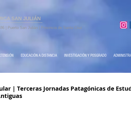
MICA SAN JULIÁN
86 | Puerto San Julián | Provincia de Santa Cruz
XTENSIÓN
EDUCACIÓN A DISTANCIA
INVESTIGACIÓN Y POSGRADO
ADMINISTR
ular | Terceras Jornadas Patagónicas de Estu
Antiguas