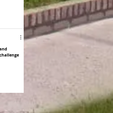
and 
challenge 