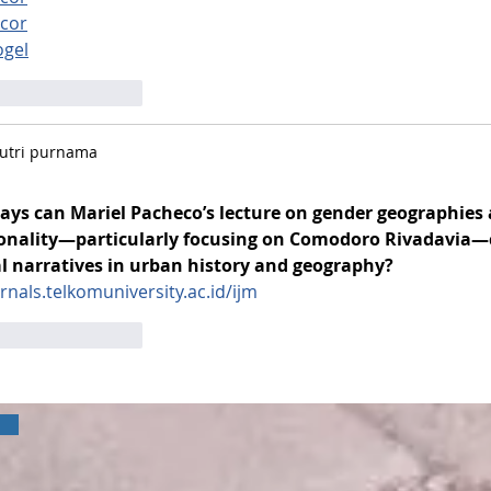
acor
ogel
ta
Reaccionar
Putri purnama
ays can Mariel Pacheco’s lecture on gender geographies 
ionality—particularly focusing on Comodoro Rivadavia—
al narratives in urban history and geography?
urnals.telkomuniversity.ac.id/ijm
ta
Reaccionar