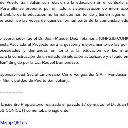
 de Puerto San Julián con relación a la educación en el contexto soc
ara ello se propone, por un lado,la sistematización de información
l ámbito de la educación no formal que han tenido y tienen lugar en la
uperación de las voces de quienes forman parte de la comunidad educ
yo coordinador fue el Dr. Juan Manuel Diez Tetamanti (UNPSJB-CONI
esta Asociada al Proyecto para la gestión y mejoramiento de las políti
ecesidades y demandas en torno a la educación de las infanc
cia la construcción de un estado de situación actualizado y situado en 
ián" dirigido por la Lic. Raquel Barrionuevo. 
sponsabilidad Social Empresaria Cerro Vanguardia S.A. - Fundación
– Municipalidad de Puerto San Julián).
----------------
l Encuentro Preparatorio realizado el pasado 17 de marzo, el Dr. Juan 
JB-CONICET) comentaba lo siguiente:
e/MzjpjzQ61ds