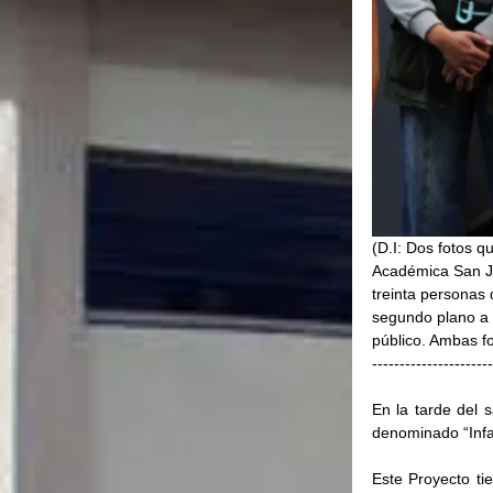
(D.I: Dos fotos q
Académica San Jul
treinta personas d
segundo plano a 
público. Ambas fo
----------------------
En la tarde del 
denominado “Infan
Este Proyecto tie