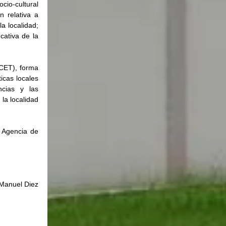
io-cultural 
 relativa a 
 localidad; 
ativa de la 
CET), forma 
cas locales 
ias y las 
la localidad 
 Agencia de 
Manuel Diez 