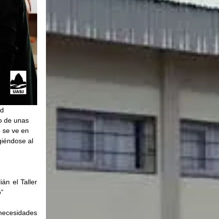
d 
o de unas 
o se ve en 
iéndose al 
n el Taller 
o”
necesidades 