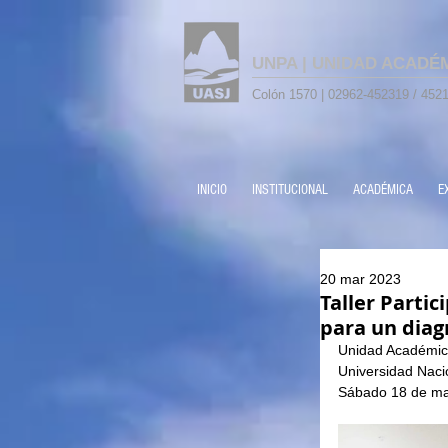
UNPA | UNIDAD ACADÉ
Colón 1570 | 02962-452319 / 4521
INICIO
INSTITUCIONAL
ACADÉMICA
E
20 mar 2023
Taller Partic
para un diagn
Unidad Académica
Universidad Nacio
Sábado 18 de ma