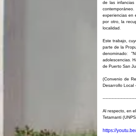
de las infancias
contemporáneo. P
experiencias en e
por otro, la rec
localidad.
Este trabajo, cu
parte de la Propu
denominado: "N
adolescencias. Ha
de Puerto San Jul
(Convenio de Re
Desarrollo Local 
----------------------
Al respecto, en e
Tetamanti (UNPS
https://youtu.b