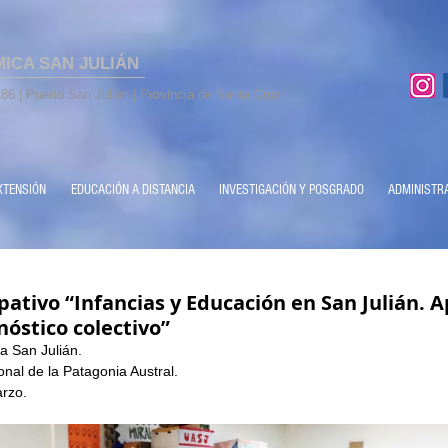
MICA SAN JULIÁN
86 | Puerto San Julián | Provincia de Santa Cruz
XTENSIÓN
EDUCACIÓN A DISTANCIA
INVESTIGACIÓN Y POSGRADO
ADMINISTR
ipativo “Infancias y Educación en San Julián. 
óstico c­olectivo”
 San Julián.
nal de la Patagonia Austral.
rzo.