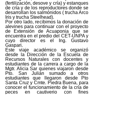
(fertilización, desove y cría) y estanques 
de cría y de los reproductores donde se 
desarrollan los salmónidos ( trucha Arco 
Iris y trucha Steelhead). 
Por otro lado, recibimos la donación de 
alevines para continuar con el proyecto 
de Extensión de Acuaponia que se 
encuentra en el predio del CET-UNPA y 
cuyo director es el Ing. Gustavo 
Gaspari. 
Este viaje académico se organizó 
desde la Dirección de la Escuela de 
Recursos Naturales con docentes y 
estudiantes de la carrera a cargo de la 
Mgtr. Alicia Sar quienes viajaron desde 
Pto. San Julián sumado a otros 
estudiantes que llegaron desde Pto 
Santa Cruz y Cmte. Piedra Buena, para 
conocer el funcionamiento de la cría de 
peces en cautiverio con fines 
comerciales, turísticos y de 
investigación en la provincia de Santa 
Cruz.