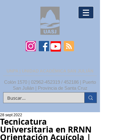
UNPA | UNIDAD ACADÉMICA SAN JULIÁN
Colón 1570 |
02962-452319
/ 452186 | Puerto
San Julián | Provincia de Santa Cruz
28 sept 2022
Tecnicatura
Universitaria en RRNN
Orientación Acuícola |