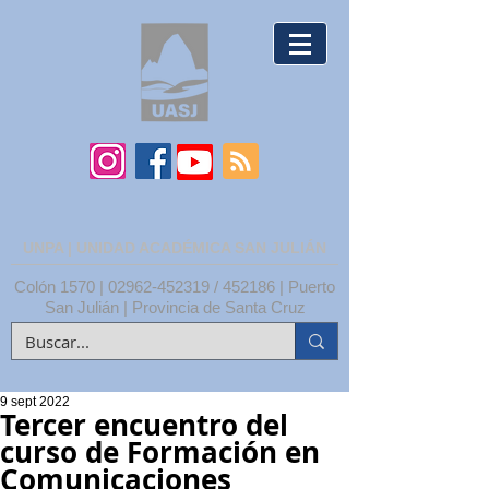
UNPA | UNIDAD ACADÉMICA SAN JULIÁN
Colón 1570 |
02962-452319
/ 452186 | Puerto
San Julián | Provincia de Santa Cruz
9 sept 2022
Tercer encuentro del
curso de Formación en
Comunicaciones