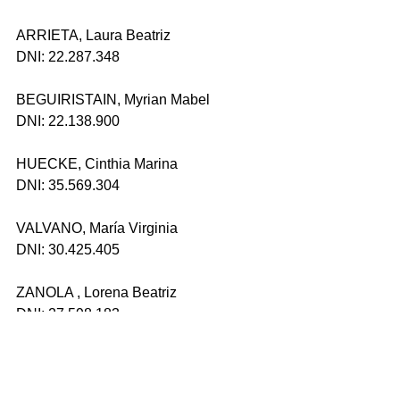
ARRIETA, Laura Beatriz
DNI: 22.287.348 
BEGUIRISTAIN, Myrian Mabel
DNI: 22.138.900
HUECKE, Cinthia Marina
DNI: 35.569.304
VALVANO, María Virginia
DNI: 30.425.405
ZANOLA , Lorena Beatriz
DNI: 27.598.183
Esta publicación se encuadra en los 
contenidos de la Disposición 157-DU-
UASJ/2021