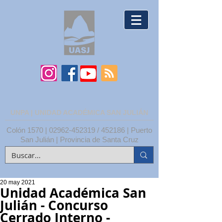
UNPA | UNIDAD ACADÉMICA SAN JULIÁN
Colón 1570 |
02962-452319
/ 452186 | Puerto
San Julián | Provincia de Santa Cruz
20 may 2021
Unidad Académica San
Julián - Concurso
Cerrado Interno​ -