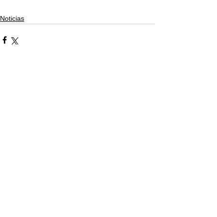
Noticias
Comentarios
Escribir un comentario...
© 2022 Unidad Académica San Julián |