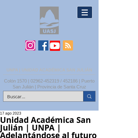
UNPA | UNIDAD ACADÉMICA SAN JULIÁN
Colón 1570 |
02962-452319
/ 452186 | Puerto
San Julián | Provincia de Santa Cruz
17 ago 2023
Unidad Académica San
Julián | UNPA |
Adelantándose al futuro