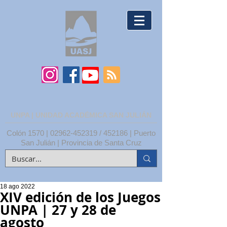
UNPA | UNIDAD ACADÉMICA SAN JULIÁN
Colón 1570 |
02962-452319
/ 452186 | Puerto
San Julián | Provincia de Santa Cruz
18 ago 2022
XIV edición de los Juegos
UNPA | 27 y 28 de
agosto