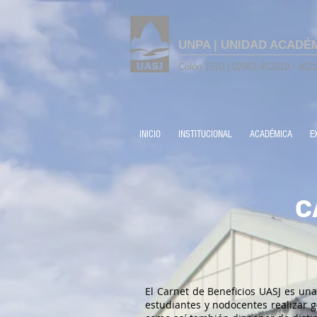
UNPA | UNIDAD ACADÉ
Colón 1570 | 02962-452319 / 4521
INICIO
INSTITUCIONAL
ACADÉMICA
E
C
El Carnet de Beneficios UASJ es una
estudiantes y nodocentes realizar g