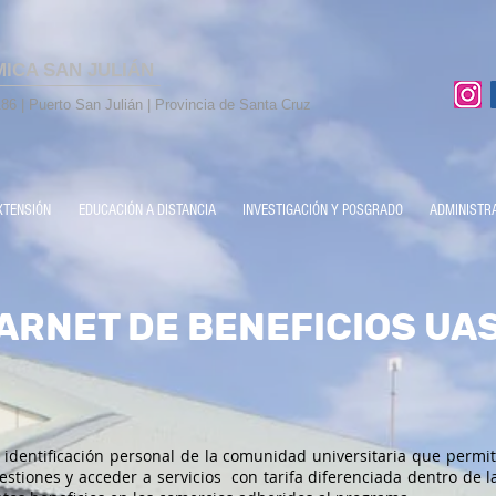
MICA SAN JULIÁN
86 | Puerto San Julián | Provincia de Santa Cruz
XTENSIÓN
EDUCACIÓN A DISTANCIA
INVESTIGACIÓN Y POSGRADO
ADMINISTR
ARNET DE BENEFICIOS UA
 identificación personal de la comunidad universitaria que permit
estiones y acceder a servicios con tarifa diferenciada dentro de 