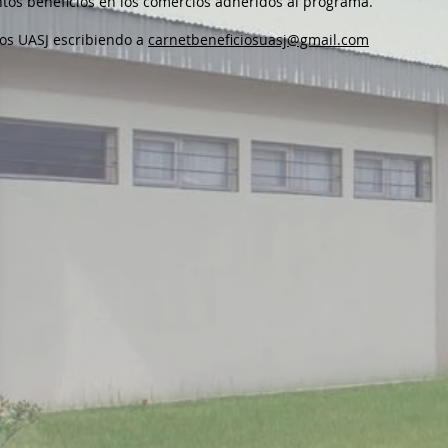
tos beneficios en los comercios adheridos al programa.
ios UASJ escribiendo a
carnetbeneficiosuasj@gmail.com