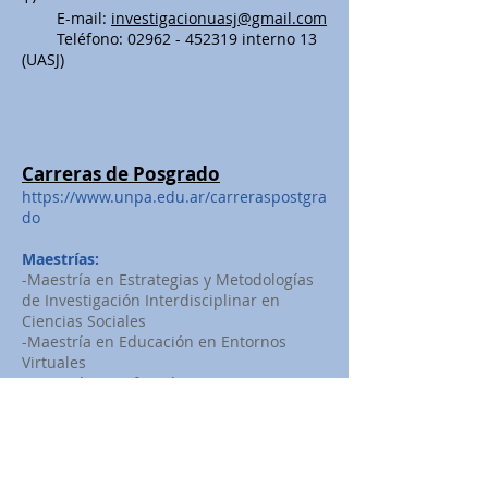
E-mail:
investigacionuasj@gmail.com
Teléfono:
02962 - 452319
interno 13
(UASJ)
Carreras de Posgrado
https://www.unpa.edu.ar/carreraspostgra
do
Maestrías:
-Maestría en Estrategias y Metodologías
de Investigación Interdisciplinar en
Ciencias Sociales
-Maestría en Educación en Entornos
Virtuales
-Maestría en Informática y Sistemas
-Maestría en Gestión y Manejo de
Recursos Naturales en Patagonia
Doctorados:
-Doctorado en Ciencias Aplicadas