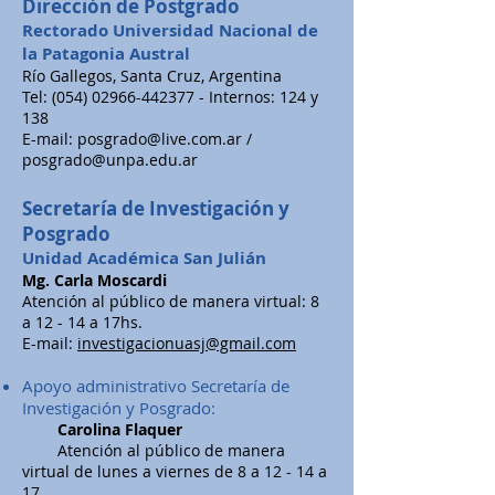
Dirección de Postgrado
Rectorado Universidad Nacional de
la Patagonia Austral
Río Gallegos, Santa Cruz, Argentina
Tel:
(054) 02966-442377
- Internos: 124 y
138
E-mail:
posgrado@live.com.ar
/
posgrado@unpa.edu.ar
Secretaría de Investigación y
Posgrado
Unidad Académica San Julián
Mg. Carla Moscardi
Atención al público de manera virtual: 8
a 12 - 14 a 17hs.
E-mail:
investigacionuasj@gmail.com
Apoyo administrativo Secretaría de
Investigación y Posgrado:
Carolina Flaquer
Atención al público de manera
virtual de lunes a viernes de 8 a 12 - 14 a
17