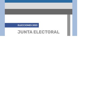
ELECTORAL ESCUELAS.
RECTIFICACION DE AUTORIDAD DE
MESA. - Resolución Nº009-JEE-UASJ-
2023
Elecciones 2023 | Junta
Electoral Escuelas |
Resolución Nº005-JEE-2023
Elecciones 2023. Unidad Académica