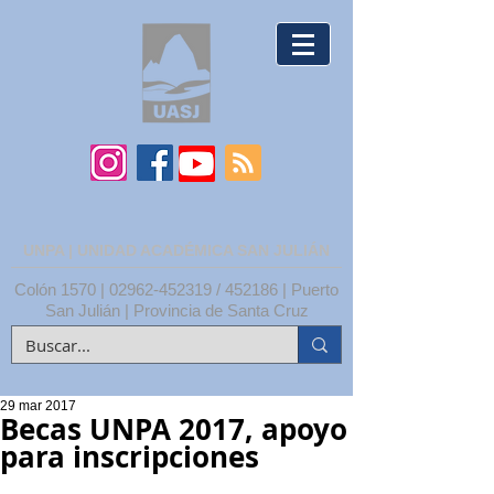
UNPA | UNIDAD ACADÉMICA SAN JULIÁN
Colón 1570 |
02962-452319
/ 452186 | Puerto
San Julián | Provincia de Santa Cruz
29 mar 2017
Becas UNPA 2017, apoyo
para inscripciones