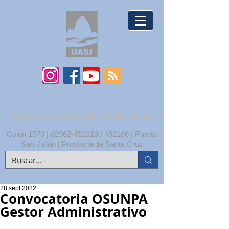
UNPA | UNIDAD ACADÉMICA SAN JULIÁN
Colón 1570 |
02962-452319
/ 452186 | Puerto
San Julián | Provincia de Santa Cruz
28 sept 2022
Convocatoria OSUNPA
Gestor Administrativo