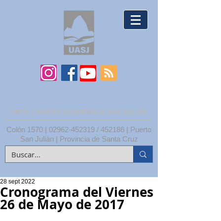
UNPA | UNIDAD ACADÉMICA SAN JULIÁN
Colón 1570 |
02962-452319
/ 452186 | Puerto
San Julián | Provincia de Santa Cruz
28 sept 2022
Cronograma del Viernes
26 de Mayo de 2017