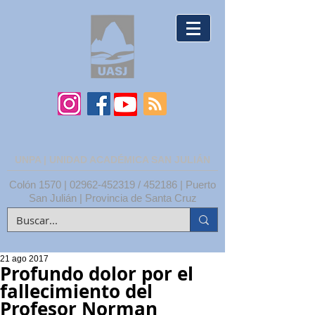
UNPA | UNIDAD ACADÉMICA SAN JULIÁN
Colón 1570 |
02962-452319
/ 452186 | Puerto
San Julián | Provincia de Santa Cruz
21 ago 2017
Profundo dolor por el
fallecimiento del
Profesor Norman