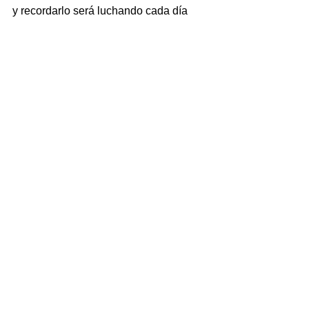
y recordarlo será luchando cada día 
para sostener y mejorar la Universidad 
Estatal, Pública y Gratuita en Santa 
Cruz, la Universidad en su Pueblo, de 
su Pueblo, para su Pueblo.
Querido Norman, que descanses en 
Paz.
Abrazamos muy fuerte a toda su 
querida y entrañable familia, a la que 
acompañamos todos juntos en este 
momento tan difícil.