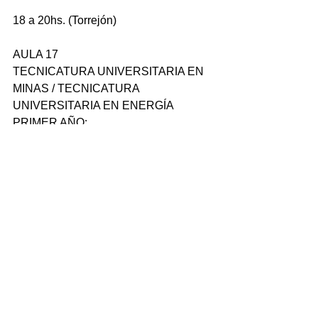
18 a 20hs. (Torrejón)
AULA 17
TECNICATURA UNIVERSITARIA EN 
MINAS / TECNICATURA 
UNIVERSITARIA EN ENERGÍA
PRIMER AÑO: 
Topografía
15 a 17hs 
Fundamentos Físicos de la Ingeniería 
18 a 20hs. 
Fundamentos Químicos de la Ingeniería