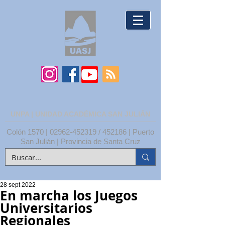
UNPA | UNIDAD ACADÉMICA SAN JULIÁN
Colón 1570 |
02962-452319
/ 452186 | Puerto
San Julián | Provincia de Santa Cruz
28 sept 2022
En marcha los Juegos
Universitarios
Regionales