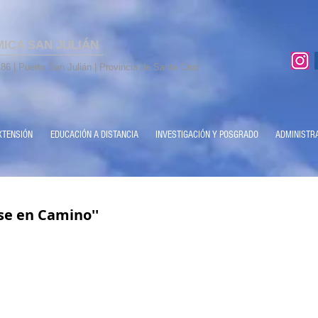
MICA SAN JULIÁN
86 | Puerto San Julián | Provincia de Santa Cruz
XTENSIÓN
EDUCACIÓN A DISTANCIA
INVESTIGACIÓN Y POSGRADO
ADMINISTR
se en Camino''