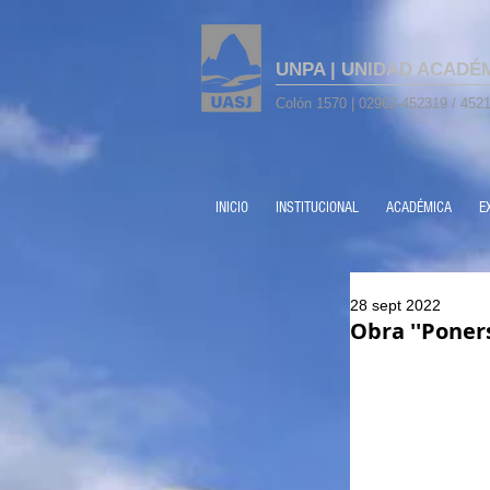
UNPA | UNIDAD ACADÉ
Colón 1570 | 02962-452319 / 4521
INICIO
INSTITUCIONAL
ACADÉMICA
E
28 sept 2022
Obra ''Poner