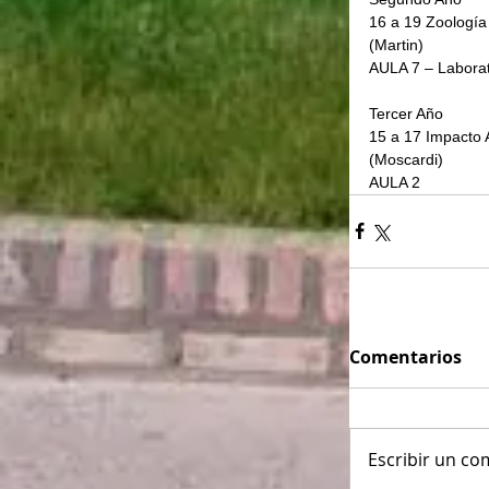
16 a 19 Zoología
(Martin)             
AULA 7 – Laborat
Tercer Año
15 a 17 Impacto 
(Moscardi)        
AULA 2
Comentarios
Escribir un com