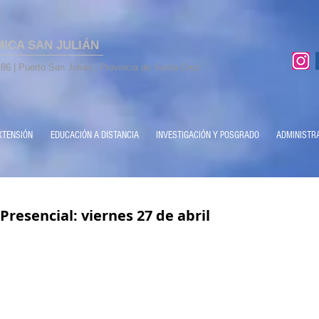
MICA SAN JULIÁN
86 | Puerto San Julián | Provincia de Santa Cruz
XTENSIÓN
EDUCACIÓN A DISTANCIA
INVESTIGACIÓN Y POSGRADO
ADMINISTR
resencial: viernes 27 de abril