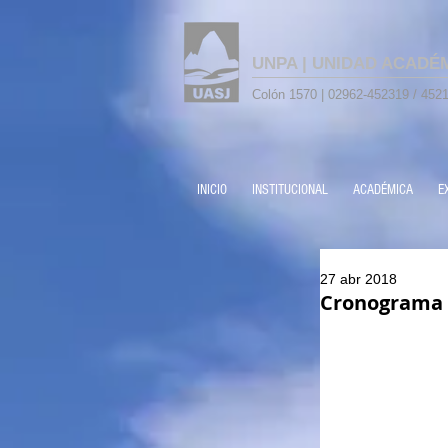
UNPA | UNIDAD ACADÉ
Colón 1570 | 02962-452319 / 4521
INICIO
INSTITUCIONAL
ACADÉMICA
E
27 abr 2018
Cronograma P