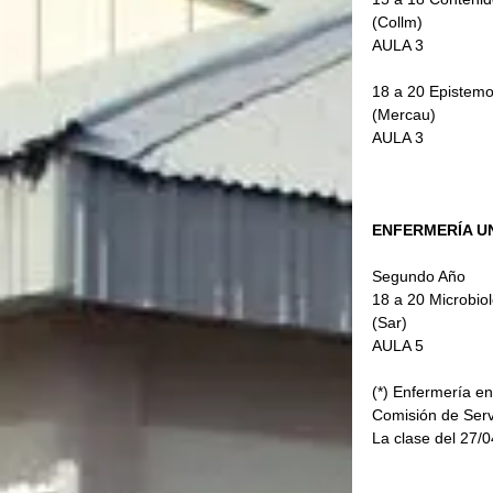
(Collm)
AULA 3
18 a 20 Epistemo
(Mercau)           
AULA 3
ENFERMERÍA UN
Segundo Año
18 a 20 Microbiol
(Sar)     
AULA 5
(*) Enfermería e
Comisión de Serv
La clase del 27/