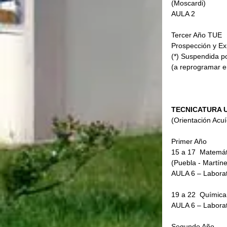
(Moscardi)        
AULA 2
Tercer Año TUE     
Prospección y Expl
(*) Suspendida po
(a reprogramar e
TECNICATURA 
(Orientación Acuí
Primer Año
15 a 17  Matemát
(Puebla - Martínez
AULA 6 – Labora
19 a 22  Química I 
AULA 6 – Labora
Segundo Año