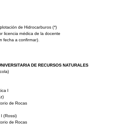
          
otación de Hidrocarburos (*)             
r licencia médica de la docente
n fecha a confirmar).
UNIVERSITARIA DE RECURSOS NATURALES
cola)
ica I
)       
torio de Rocas
(Rossi)            
torio de Rocas