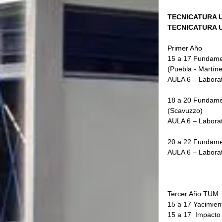
TECNICATURA U
TECNICATURA U
Primer Año
15 a 17 Fundamen
(Puebla - Martínez
AULA 6 – Labora
18 a 20 Fundamen
(Scavuzzo)         
AULA 6 – Labora
20 a 22 Fundament
AULA 6 – Labora
Tercer Año TUM
15 a 17 Yacimiento 
15 a 17  Impacto