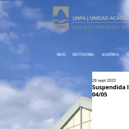
UNPA | UNIDAD ACADÉ
Colón 1570 | 02962-452319 / 4521
INICIO
INSTITUCIONAL
ACADÉMICA
E
28 sept 2022
Suspendida l
04/05